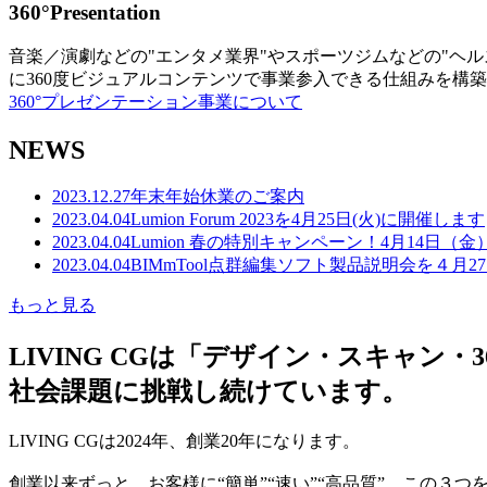
360°Presentation
音楽／演劇などの"エンタメ業界"やスポーツジムなどの"ヘ
に360度ビジュアルコンテンツで事業参入できる仕組みを構
360°プレゼンテーション事業について
NEWS
2023.12.27
年末年始休業のご案内
2023.04.04
Lumion Forum 2023を4月25日(火)に開催します
2023.04.04
Lumion 春の特別キャンペーン！4月14日（
2023.04.04
BIMmTool点群編集ソフト製品説明会を４月2
もっと見る
LIVING CGは「デザイン・スキャ
社会課題に挑戦し続けています。
LIVING CGは2024年、創業20年になります。
創業以来ずっと、お客様に“簡単”“速い”“高品質” この３