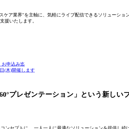
ルスケア業界"を主軸に、気軽にライブ配信できるソリューショ
築支援いたします。
金）お申込み迄
7日(木)開催します
ン・360°プレゼンテーション」という新
つをコンセプトに、 一人一人に最適なソリューションを提供し続