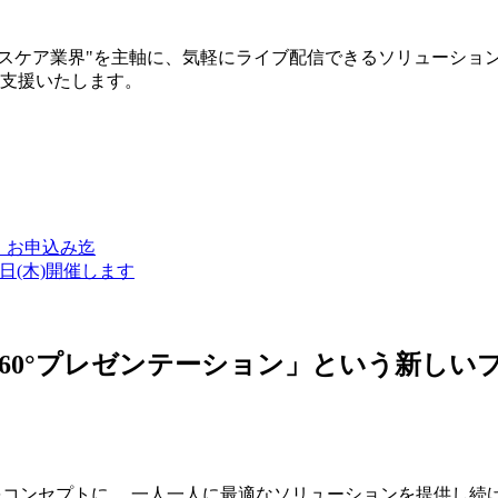
ルスケア業界"を主軸に、気軽にライブ配信できるソリューショ
築支援いたします。
金）お申込み迄
7日(木)開催します
ン・360°プレゼンテーション」という新
つをコンセプトに、 一人一人に最適なソリューションを提供し続