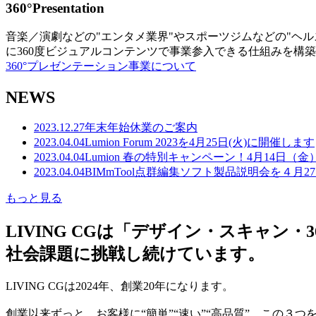
360°Presentation
音楽／演劇などの"エンタメ業界"やスポーツジムなどの"ヘ
に360度ビジュアルコンテンツで事業参入できる仕組みを構
360°プレゼンテーション事業について
NEWS
2023.12.27
年末年始休業のご案内
2023.04.04
Lumion Forum 2023を4月25日(火)に開催します
2023.04.04
Lumion 春の特別キャンペーン！4月14日（
2023.04.04
BIMmTool点群編集ソフト製品説明会を４月2
もっと見る
LIVING CGは「デザイン・スキャ
社会課題に挑戦し続けています。
LIVING CGは2024年、創業20年になります。
創業以来ずっと、お客様に“簡単”“速い”“高品質” この３