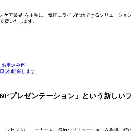
ルスケア業界"を主軸に、気軽にライブ配信できるソリューショ
築支援いたします。
金）お申込み迄
7日(木)開催します
ン・360°プレゼンテーション」という新
つをコンセプトに、 一人一人に最適なソリューションを提供し続