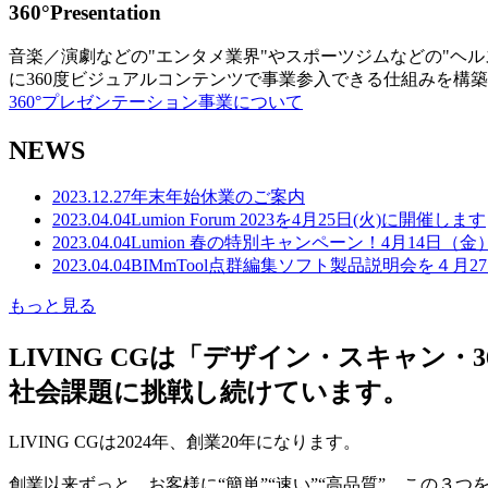
360°Presentation
音楽／演劇などの"エンタメ業界"やスポーツジムなどの"ヘ
に360度ビジュアルコンテンツで事業参入できる仕組みを構
360°プレゼンテーション事業について
NEWS
2023.12.27
年末年始休業のご案内
2023.04.04
Lumion Forum 2023を4月25日(火)に開催します
2023.04.04
Lumion 春の特別キャンペーン！4月14日（
2023.04.04
BIMmTool点群編集ソフト製品説明会を４月2
もっと見る
LIVING CGは「デザイン・スキャ
社会課題に挑戦し続けています。
LIVING CGは2024年、創業20年になります。
創業以来ずっと、お客様に“簡単”“速い”“高品質” この３