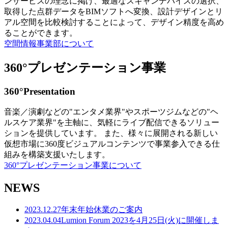
ンサービスの理念に掲げ、最適なスキャンデバイスの選択、
取得した点群データをBIMソフトへ変換、設計デザインとリ
アル空間を比較検討することによって、デザイン精度を高め
ることができます。
空間情報事業部について
360°プレゼンテーション事業
360°Presentation
音楽／演劇などの"エンタメ業界"やスポーツジムなどの"ヘ
ルスケア業界"を主軸に、気軽にライブ配信できるソリュー
ションを提供しています。 また、様々に展開される新しい
仮想市場に360度ビジュアルコンテンツで事業参入できる仕
組みを構築支援いたします。
360°プレゼンテーション事業について
NEWS
2023.12.27
年末年始休業のご案内
2023.04.04
Lumion Forum 2023を4月25日(火)に開催しま