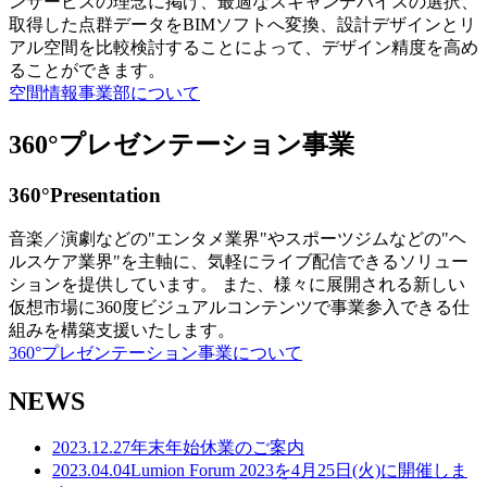
ンサービスの理念に掲げ、最適なスキャンデバイスの選択、
取得した点群データをBIMソフトへ変換、設計デザインとリ
アル空間を比較検討することによって、デザイン精度を高め
ることができます。
空間情報事業部について
360°プレゼンテーション事業
360°Presentation
音楽／演劇などの"エンタメ業界"やスポーツジムなどの"ヘ
ルスケア業界"を主軸に、気軽にライブ配信できるソリュー
ションを提供しています。 また、様々に展開される新しい
仮想市場に360度ビジュアルコンテンツで事業参入できる仕
組みを構築支援いたします。
360°プレゼンテーション事業について
NEWS
2023.12.27
年末年始休業のご案内
2023.04.04
Lumion Forum 2023を4月25日(火)に開催しま