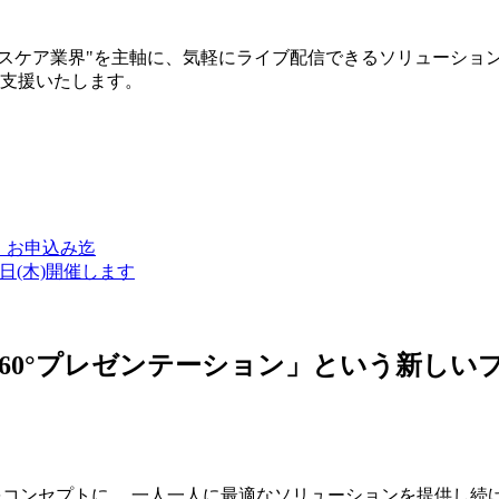
ルスケア業界"を主軸に、気軽にライブ配信できるソリューショ
築支援いたします。
金）お申込み迄
7日(木)開催します
ン・360°プレゼンテーション」という新
つをコンセプトに、 一人一人に最適なソリューションを提供し続