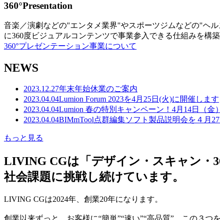
360°Presentation
音楽／演劇などの"エンタメ業界"やスポーツジムなどの"ヘ
に360度ビジュアルコンテンツで事業参入できる仕組みを構
360°プレゼンテーション事業について
NEWS
2023.12.27
年末年始休業のご案内
2023.04.04
Lumion Forum 2023を4月25日(火)に開催します
2023.04.04
Lumion 春の特別キャンペーン！4月14日（
2023.04.04
BIMmTool点群編集ソフト製品説明会を４月2
もっと見る
LIVING CGは「デザイン・スキャ
社会課題に挑戦し続けています。
LIVING CGは2024年、創業20年になります。
創業以来ずっと、お客様に“簡単”“速い”“高品質” この３