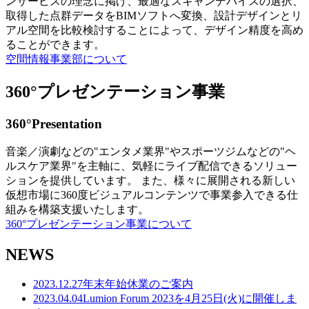
ンサービスの理念に掲げ、最適なスキャンデバイスの選択、
取得した点群データをBIMソフトへ変換、設計デザインとリ
アル空間を比較検討することによって、デザイン精度を高め
ることができます。
空間情報事業部について
360°プレゼンテーション事業
360°Presentation
音楽／演劇などの"エンタメ業界"やスポーツジムなどの"ヘ
ルスケア業界"を主軸に、気軽にライブ配信できるソリュー
ションを提供しています。 また、様々に展開される新しい
仮想市場に360度ビジュアルコンテンツで事業参入できる仕
組みを構築支援いたします。
360°プレゼンテーション事業について
NEWS
2023.12.27
年末年始休業のご案内
2023.04.04
Lumion Forum 2023を4月25日(火)に開催しま