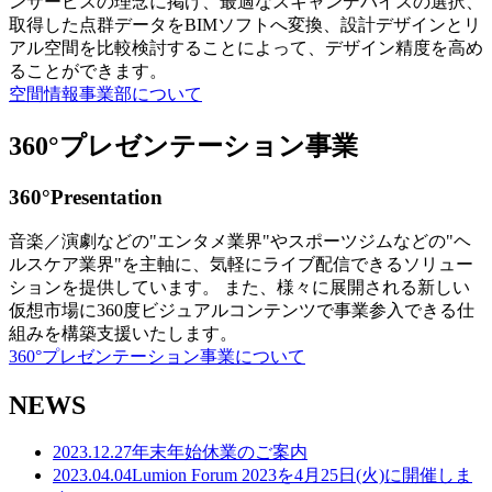
ンサービスの理念に掲げ、最適なスキャンデバイスの選択、
取得した点群データをBIMソフトへ変換、設計デザインとリ
アル空間を比較検討することによって、デザイン精度を高め
ることができます。
空間情報事業部について
360°プレゼンテーション事業
360°Presentation
音楽／演劇などの"エンタメ業界"やスポーツジムなどの"ヘ
ルスケア業界"を主軸に、気軽にライブ配信できるソリュー
ションを提供しています。 また、様々に展開される新しい
仮想市場に360度ビジュアルコンテンツで事業参入できる仕
組みを構築支援いたします。
360°プレゼンテーション事業について
NEWS
2023.12.27
年末年始休業のご案内
2023.04.04
Lumion Forum 2023を4月25日(火)に開催しま