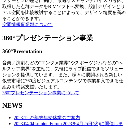
ンサービスの理念に掲げ、最適なスキャンデバイスの選択、
取得した点群データをBIMソフトへ変換、設計デザインとリ
アル空間を比較検討することによって、デザイン精度を高め
ることができます。
空間情報事業部について
360°プレゼンテーション事業
360°Presentation
音楽／演劇などの"エンタメ業界"やスポーツジムなどの"ヘ
ルスケア業界"を主軸に、気軽にライブ配信できるソリュー
ションを提供しています。 また、様々に展開される新しい
仮想市場に360度ビジュアルコンテンツで事業参入できる仕
組みを構築支援いたします。
360°プレゼンテーション事業について
NEWS
2023.12.27
年末年始休業のご案内
2023.04.04
Lumion Forum 2023を4月25日(火)に開催しま