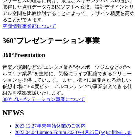
ンサービスの理念に掲げ、最適なスキャンデバイスの選択、
取得した点群データをBIMソフトへ変換、設計デザインとリ
アル空間を比較検討することによって、デザイン精度を高め
ることができます。
空間情報事業部について
360°プレゼンテーション事業
360°Presentation
音楽／演劇などの"エンタメ業界"やスポーツジムなどの"ヘ
ルスケア業界"を主軸に、気軽にライブ配信できるソリュー
ションを提供しています。 また、様々に展開される新しい
仮想市場に360度ビジュアルコンテンツで事業参入できる仕
組みを構築支援いたします。
360°プレゼンテーション事業について
NEWS
2023.12.27
年末年始休業のご案内
2023.04.04
Lumion Forum 2023を4月25日(火)に開催しま