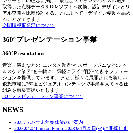
ンサービスの理念に掲げ、最適なスキャンデバイスの選択、
取得した点群データをBIMソフトへ変換、設計デザインとリ
アル空間を比較検討することによって、デザイン精度を高め
ることができます。
空間情報事業部について
360°プレゼンテーション事業
360°Presentation
音楽／演劇などの"エンタメ業界"やスポーツジムなどの"ヘ
ルスケア業界"を主軸に、気軽にライブ配信できるソリュー
ションを提供しています。 また、様々に展開される新しい
仮想市場に360度ビジュアルコンテンツで事業参入できる仕
組みを構築支援いたします。
360°プレゼンテーション事業について
NEWS
2023.12.27
年末年始休業のご案内
2023.04.04
Lumion Forum 2023を4月25日(火)に開催しま