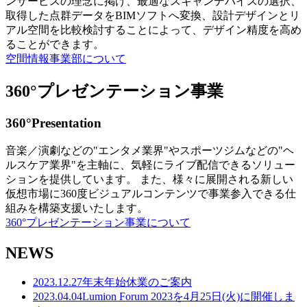
ンサービスの理念に掲げ、最適なスキャンデバイスの選択、
取得した点群データをBIMソフトへ変換、設計デザインとリ
アル空間を比較検討することによって、デザイン精度を高め
ることができます。
空間情報事業部について
360°プレゼンテーション事業
360°Presentation
音楽／演劇などの"エンタメ業界"やスポーツジムなどの"ヘ
ルスケア業界"を主軸に、気軽にライブ配信できるソリュー
ションを提供しています。 また、様々に展開される新しい
仮想市場に360度ビジュアルコンテンツで事業参入できる仕
組みを構築支援いたします。
360°プレゼンテーション事業について
NEWS
2023.12.27
年末年始休業のご案内
2023.04.04
Lumion Forum 2023を4月25日(火)に開催しま