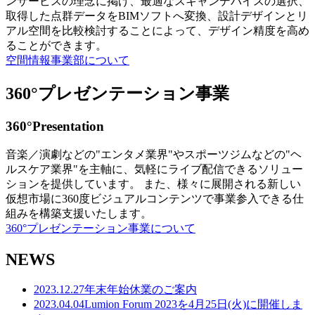
ンサービスの理念に掲げ、最適なスキャンデバイスの選択、
取得した点群データをBIMソフトへ変換、設計デザインとリ
アル空間を比較検討することによって、デザイン精度を高め
ることができます。
空間情報事業部について
360°プレゼンテーション事業
360°Presentation
音楽／演劇などの"エンタメ業界"やスポーツジムなどの"ヘ
ルスケア業界"を主軸に、気軽にライブ配信できるソリュー
ションを提供しています。 また、様々に展開される新しい
仮想市場に360度ビジュアルコンテンツで事業参入できる仕
組みを構築支援いたします。
360°プレゼンテーション事業について
NEWS
2023.12.27
年末年始休業のご案内
2023.04.04
Lumion Forum 2023を4月25日(火)に開催しま