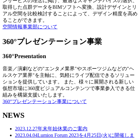
ンサービスの理念に掲げ、最適なスキャンデバイスの選択、
取得した点群データをBIMソフトへ変換、設計デザインとリ
アル空間を比較検討することによって、デザイン精度を高め
ることができます。
空間情報事業部について
360°プレゼンテーション事業
360°Presentation
音楽／演劇などの"エンタメ業界"やスポーツジムなどの"ヘ
ルスケア業界"を主軸に、気軽にライブ配信できるソリュー
ションを提供しています。 また、様々に展開される新しい
仮想市場に360度ビジュアルコンテンツで事業参入できる仕
組みを構築支援いたします。
360°プレゼンテーション事業について
NEWS
2023.12.27
年末年始休業のご案内
2023.04.04
Lumion Forum 2023を4月25日(火)に開催しま