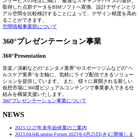
ンサービスの理念に掲げ、最適なスキャンデバイスの選択、
取得した点群データをBIMソフトへ変換、設計デザインとリ
アル空間を比較検討することによって、デザイン精度を高め
ることができます。
空間情報事業部について
360°プレゼンテーション事業
360°Presentation
音楽／演劇などの"エンタメ業界"やスポーツジムなどの"ヘ
ルスケア業界"を主軸に、気軽にライブ配信できるソリュー
ションを提供しています。 また、様々に展開される新しい
仮想市場に360度ビジュアルコンテンツで事業参入できる仕
組みを構築支援いたします。
360°プレゼンテーション事業について
NEWS
2023.12.27
年末年始休業のご案内
2023.04.04
Lumion Forum 2023を4月25日(火)に開催しま