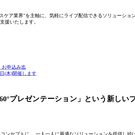
ルスケア業界"を主軸に、気軽にライブ配信できるソリューショ
築支援いたします。
金）お申込み迄
7日(木)開催します
ン・360°プレゼンテーション」という新
つをコンセプトに、 一人一人に最適なソリューションを提供し続