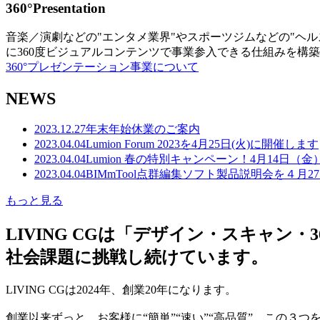
360°Presentation
音楽／演劇などの"エンタメ業界"やスポーツジムなどの"ヘ
に360度ビジュアルコンテンツで事業参入できる仕組みを構
360°プレゼンテーション事業について
NEWS
2023.12.27
年末年始休業のご案内
2023.04.04
Lumion Forum 2023を4月25日(火)に開催します
2023.04.04
Lumion 春の特別キャンペーン！4月14日（
2023.04.04
BIMmTool点群編集ソフト製品説明会を４月2
もっと見る
LIVING CGは「デザイン・スキャ
社会課題に挑戦し続けています。
LIVING CGは2024年、創業20年になります。
創業以来ずっと、お客様に“簡単”“速い”“高品質” この３