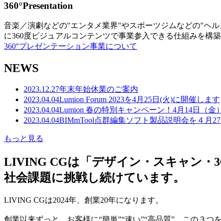
360°Presentation
音楽／演劇などの"エンタメ業界"やスポーツジムなどの"ヘ
に360度ビジュアルコンテンツで事業参入できる仕組みを構
360°プレゼンテーション事業について
NEWS
2023.12.27
年末年始休業のご案内
2023.04.04
Lumion Forum 2023を4月25日(火)に開催します
2023.04.04
Lumion 春の特別キャンペーン！4月14日（
2023.04.04
BIMmTool点群編集ソフト製品説明会を４月2
もっと見る
LIVING CGは「デザイン・スキャ
社会課題に挑戦し続けています。
LIVING CGは2024年、創業20年になります。
創業以来ずっと、お客様に“簡単”“速い”“高品質” この３