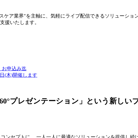
ルスケア業界"を主軸に、気軽にライブ配信できるソリューショ
築支援いたします。
金）お申込み迄
7日(木)開催します
ン・360°プレゼンテーション」という新
つをコンセプトに、 一人一人に最適なソリューションを提供し続