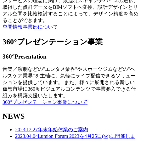
ンサービスの理念に掲げ、最適なスキャンデバイスの選択、
取得した点群データをBIMソフトへ変換、設計デザインとリ
アル空間を比較検討することによって、デザイン精度を高め
ることができます。
空間情報事業部について
360°プレゼンテーション事業
360°Presentation
音楽／演劇などの"エンタメ業界"やスポーツジムなどの"ヘ
ルスケア業界"を主軸に、気軽にライブ配信できるソリュー
ションを提供しています。 また、様々に展開される新しい
仮想市場に360度ビジュアルコンテンツで事業参入できる仕
組みを構築支援いたします。
360°プレゼンテーション事業について
NEWS
2023.12.27
年末年始休業のご案内
2023.04.04
Lumion Forum 2023を4月25日(火)に開催しま