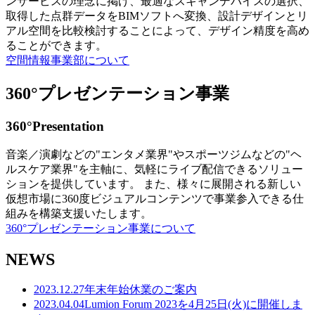
ンサービスの理念に掲げ、最適なスキャンデバイスの選択、
取得した点群データをBIMソフトへ変換、設計デザインとリ
アル空間を比較検討することによって、デザイン精度を高め
ることができます。
空間情報事業部について
360°プレゼンテーション事業
360°Presentation
音楽／演劇などの"エンタメ業界"やスポーツジムなどの"ヘ
ルスケア業界"を主軸に、気軽にライブ配信できるソリュー
ションを提供しています。 また、様々に展開される新しい
仮想市場に360度ビジュアルコンテンツで事業参入できる仕
組みを構築支援いたします。
360°プレゼンテーション事業について
NEWS
2023.12.27
年末年始休業のご案内
2023.04.04
Lumion Forum 2023を4月25日(火)に開催しま