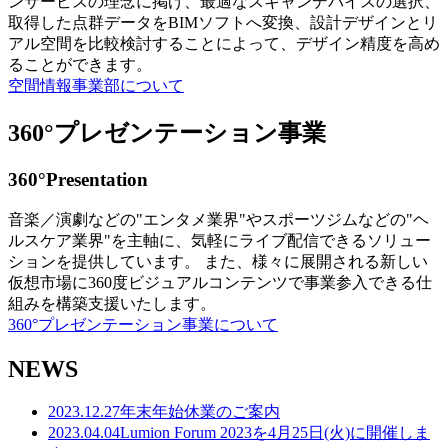
ンサービスの理念に掲げ、最適なスキャンデバイスの選択、
取得した点群データをBIMソフトへ変換、設計デザインとリ
アル空間を比較検討することによって、デザイン精度を高め
ることができます。
空間情報事業部について
360°プレゼンテーション事業
360°Presentation
音楽／演劇などの"エンタメ業界"やスポーツジムなどの"ヘ
ルスケア業界"を主軸に、気軽にライブ配信できるソリュー
ションを提供しています。 また、様々に展開される新しい
仮想市場に360度ビジュアルコンテンツで事業参入できる仕
組みを構築支援いたします。
360°プレゼンテーション事業について
NEWS
2023.12.27
年末年始休業のご案内
2023.04.04
Lumion Forum 2023を4月25日(火)に開催しま