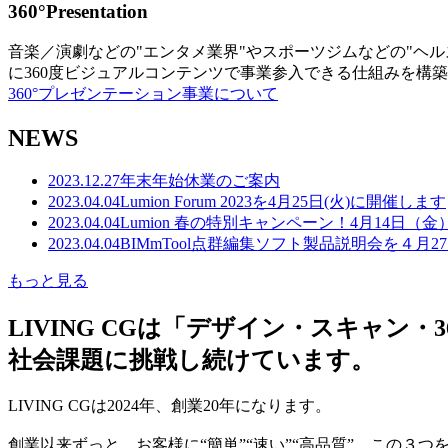
360°Presentation
音楽／演劇などの"エンタメ業界"やスポーツジムなどの"ヘ
に360度ビジュアルコンテンツで事業参入できる仕組みを構
360°プレゼンテーション事業について
NEWS
2023.12.27
年末年始休業のご案内
2023.04.04
Lumion Forum 2023を4月25日(火)に開催します
2023.04.04
Lumion 春の特別キャンペーン！4月14日（
2023.04.04
BIMmTool点群編集ソフト製品説明会を４月2
もっと見る
LIVING CGは「デザイン・スキャ
社会課題に挑戦し続けています。
LIVING CGは2024年、創業20年になります。
創業以来ずっと、お客様に“簡単”“速い”“高品質” この３