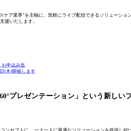
ルスケア業界"を主軸に、気軽にライブ配信できるソリューショ
築支援いたします。
金）お申込み迄
7日(木)開催します
ン・360°プレゼンテーション」という新
つをコンセプトに、 一人一人に最適なソリューションを提供し続