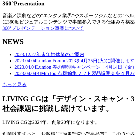
360°Presentation
音楽／演劇などの"エンタメ業界"やスポーツジムなどの"ヘ
に360度ビジュアルコンテンツで事業参入できる仕組みを構
360°プレゼンテーション事業について
NEWS
2023.12.27
年末年始休業のご案内
2023.04.04
Lumion Forum 2023を4月25日(火)に開催します
2023.04.04
Lumion 春の特別キャンペーン！4月14日（
2023.04.04
BIMmTool点群編集ソフト製品説明会を４月2
もっと見る
LIVING CGは「デザイン・スキャ
社会課題に挑戦し続けています。
LIVING CGは2024年、創業20年になります。
創業以来ずっと、お客様に“簡単”“速い”“高品質” この３