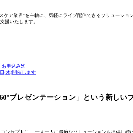
ルスケア業界"を主軸に、気軽にライブ配信できるソリューショ
築支援いたします。
金）お申込み迄
7日(木)開催します
ン・360°プレゼンテーション」という新
つをコンセプトに、 一人一人に最適なソリューションを提供し続