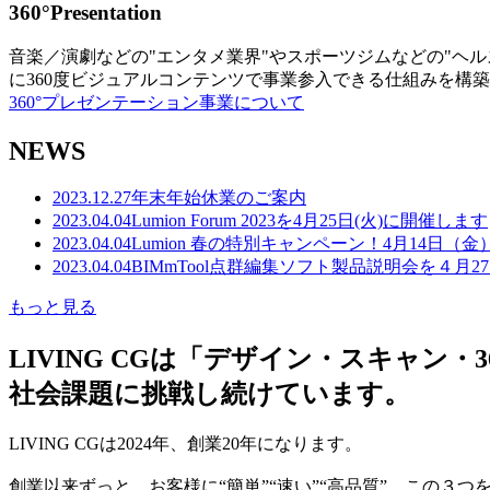
360°Presentation
音楽／演劇などの"エンタメ業界"やスポーツジムなどの"ヘ
に360度ビジュアルコンテンツで事業参入できる仕組みを構
360°プレゼンテーション事業について
NEWS
2023.12.27
年末年始休業のご案内
2023.04.04
Lumion Forum 2023を4月25日(火)に開催します
2023.04.04
Lumion 春の特別キャンペーン！4月14日（
2023.04.04
BIMmTool点群編集ソフト製品説明会を４月2
もっと見る
LIVING CGは「デザイン・スキャ
社会課題に挑戦し続けています。
LIVING CGは2024年、創業20年になります。
創業以来ずっと、お客様に“簡単”“速い”“高品質” この３