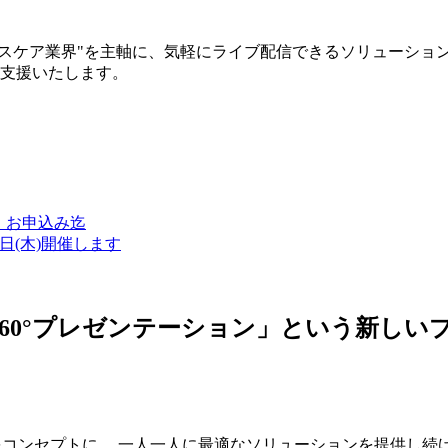
ルスケア業界"を主軸に、気軽にライブ配信できるソリューショ
築支援いたします。
金）お申込み迄
7日(木)開催します
ン・360°プレゼンテーション」という新
つをコンセプトに、 一人一人に最適なソリューションを提供し続