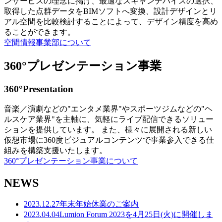
ンサービスの理念に掲げ、最適なスキャンデバイスの選択、
取得した点群データをBIMソフトへ変換、設計デザインとリ
アル空間を比較検討することによって、デザイン精度を高め
ることができます。
空間情報事業部について
360°プレゼンテーション事業
360°Presentation
音楽／演劇などの"エンタメ業界"やスポーツジムなどの"ヘ
ルスケア業界"を主軸に、気軽にライブ配信できるソリュー
ションを提供しています。 また、様々に展開される新しい
仮想市場に360度ビジュアルコンテンツで事業参入できる仕
組みを構築支援いたします。
360°プレゼンテーション事業について
NEWS
2023.12.27
年末年始休業のご案内
2023.04.04
Lumion Forum 2023を4月25日(火)に開催しま