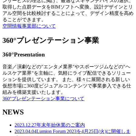
ンサービスの理念に掲げ、最適なスキャンデバイスの選択、
取得した点群データをBIMソフトへ変換、設計デザインとリ
アル空間を比較検討することによって、デザイン精度を高め
ることができます。
空間情報事業部について
360°プレゼンテーション事業
360°Presentation
音楽／演劇などの"エンタメ業界"やスポーツジムなどの"ヘ
ルスケア業界"を主軸に、気軽にライブ配信できるソリュー
ションを提供しています。 また、様々に展開される新しい
仮想市場に360度ビジュアルコンテンツで事業参入できる仕
組みを構築支援いたします。
360°プレゼンテーション事業について
NEWS
2023.12.27
年末年始休業のご案内
2023.04.04
Lumion Forum 2023を4月25日(火)に開催しま