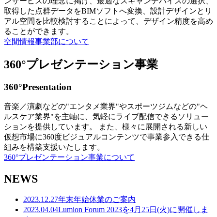
ンサービスの理念に掲げ、最適なスキャンデバイスの選択、
取得した点群データをBIMソフトへ変換、設計デザインとリ
アル空間を比較検討することによって、デザイン精度を高め
ることができます。
空間情報事業部について
360°プレゼンテーション事業
360°Presentation
音楽／演劇などの"エンタメ業界"やスポーツジムなどの"ヘ
ルスケア業界"を主軸に、気軽にライブ配信できるソリュー
ションを提供しています。 また、様々に展開される新しい
仮想市場に360度ビジュアルコンテンツで事業参入できる仕
組みを構築支援いたします。
360°プレゼンテーション事業について
NEWS
2023.12.27
年末年始休業のご案内
2023.04.04
Lumion Forum 2023を4月25日(火)に開催しま