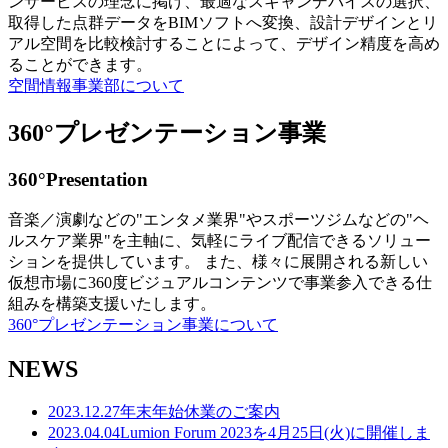
ンサービスの理念に掲げ、最適なスキャンデバイスの選択、
取得した点群データをBIMソフトへ変換、設計デザインとリ
アル空間を比較検討することによって、デザイン精度を高め
ることができます。
空間情報事業部について
360°プレゼンテーション事業
360°Presentation
音楽／演劇などの"エンタメ業界"やスポーツジムなどの"ヘ
ルスケア業界"を主軸に、気軽にライブ配信できるソリュー
ションを提供しています。 また、様々に展開される新しい
仮想市場に360度ビジュアルコンテンツで事業参入できる仕
組みを構築支援いたします。
360°プレゼンテーション事業について
NEWS
2023.12.27
年末年始休業のご案内
2023.04.04
Lumion Forum 2023を4月25日(火)に開催しま