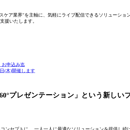
ルスケア業界"を主軸に、気軽にライブ配信できるソリューショ
築支援いたします。
金）お申込み迄
7日(木)開催します
ン・360°プレゼンテーション」という新
つをコンセプトに、 一人一人に最適なソリューションを提供し続