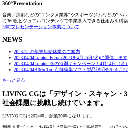
360°Presentation
音楽／演劇などの"エンタメ業界"やスポーツジムなどの"ヘ
に360度ビジュアルコンテンツで事業参入できる仕組みを構
360°プレゼンテーション事業について
NEWS
2023.12.27
年末年始休業のご案内
2023.04.04
Lumion Forum 2023を4月25日(火)に開催します
2023.04.04
Lumion 春の特別キャンペーン！4月14日（
2023.04.04
BIMmTool点群編集ソフト製品説明会を４月2
もっと見る
LIVING CGは「デザイン・スキャ
社会課題に挑戦し続けています。
LIVING CGは2024年、創業20年になります。
創業以来ずっと、お客様に“簡単”“速い”“高品質” この３