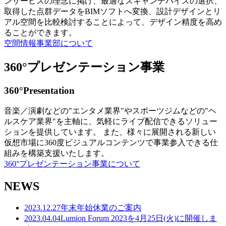
ンサービスの理念に掲げ、最適なスキャンデバイスの選択、
取得した点群データをBIMソフトへ変換、設計デザインとリ
アル空間を比較検討することによって、デザイン精度を高め
ることができます。
空間情報事業部について
360°プレゼンテーション事業
360°Presentation
音楽／演劇などの"エンタメ業界"やスポーツジムなどの"ヘ
ルスケア業界"を主軸に、気軽にライブ配信できるソリュー
ションを提供しています。 また、様々に展開される新しい
仮想市場に360度ビジュアルコンテンツで事業参入できる仕
組みを構築支援いたします。
360°プレゼンテーション事業について
NEWS
2023.12.27
年末年始休業のご案内
2023.04.04
Lumion Forum 2023を4月25日(火)に開催しま