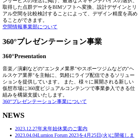
ンサービスの理念に掲げ、最適なスキャンデバイスの選択、
取得した点群データをBIMソフトへ変換、設計デザインとリ
アル空間を比較検討することによって、デザイン精度を高め
ることができます。
空間情報事業部について
360°プレゼンテーション事業
360°Presentation
音楽／演劇などの"エンタメ業界"やスポーツジムなどの"ヘ
ルスケア業界"を主軸に、気軽にライブ配信できるソリュー
ションを提供しています。 また、様々に展開される新しい
仮想市場に360度ビジュアルコンテンツで事業参入できる仕
組みを構築支援いたします。
360°プレゼンテーション事業について
NEWS
2023.12.27
年末年始休業のご案内
2023.04.04
Lumion Forum 2023を4月25日(火)に開催しま