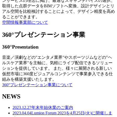
ンサービスの理念に掲げ、最適なスキャンデバイスの選択、
取得した点群データをBIMソフトへ変換、設計デザインとリ
アル空間を比較検討することによって、デザイン精度を高め
ることができます。
空間情報事業部について
360°プレゼンテーション事業
360°Presentation
音楽／演劇などの"エンタメ業界"やスポーツジムなどの"ヘ
ルスケア業界"を主軸に、気軽にライブ配信できるソリュー
ションを提供しています。 また、様々に展開される新しい
仮想市場に360度ビジュアルコンテンツで事業参入できる仕
組みを構築支援いたします。
360°プレゼンテーション事業について
NEWS
2023.12.27
年末年始休業のご案内
2023.04.04
Lumion Forum 2023を4月25日(火)に開催しま