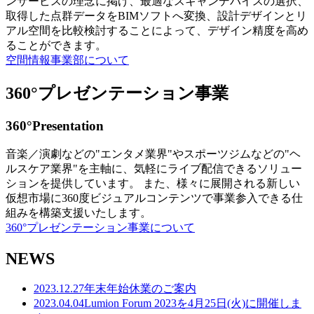
ンサービスの理念に掲げ、最適なスキャンデバイスの選択、
取得した点群データをBIMソフトへ変換、設計デザインとリ
アル空間を比較検討することによって、デザイン精度を高め
ることができます。
空間情報事業部について
360°プレゼンテーション事業
360°Presentation
音楽／演劇などの"エンタメ業界"やスポーツジムなどの"ヘ
ルスケア業界"を主軸に、気軽にライブ配信できるソリュー
ションを提供しています。 また、様々に展開される新しい
仮想市場に360度ビジュアルコンテンツで事業参入できる仕
組みを構築支援いたします。
360°プレゼンテーション事業について
NEWS
2023.12.27
年末年始休業のご案内
2023.04.04
Lumion Forum 2023を4月25日(火)に開催しま