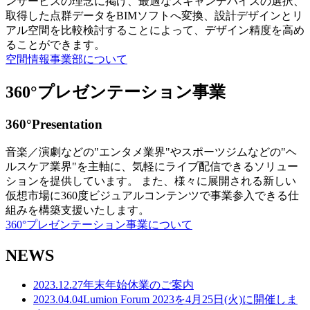
ンサービスの理念に掲げ、最適なスキャンデバイスの選択、
取得した点群データをBIMソフトへ変換、設計デザインとリ
アル空間を比較検討することによって、デザイン精度を高め
ることができます。
空間情報事業部について
360°プレゼンテーション事業
360°Presentation
音楽／演劇などの"エンタメ業界"やスポーツジムなどの"ヘ
ルスケア業界"を主軸に、気軽にライブ配信できるソリュー
ションを提供しています。 また、様々に展開される新しい
仮想市場に360度ビジュアルコンテンツで事業参入できる仕
組みを構築支援いたします。
360°プレゼンテーション事業について
NEWS
2023.12.27
年末年始休業のご案内
2023.04.04
Lumion Forum 2023を4月25日(火)に開催しま