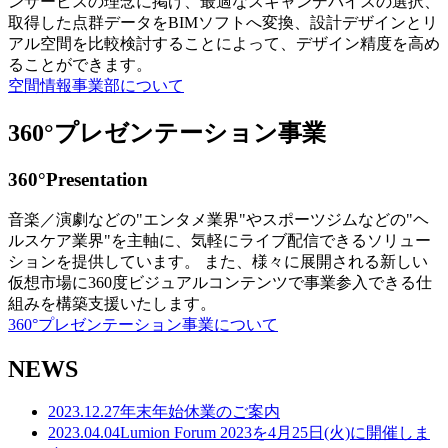
ンサービスの理念に掲げ、最適なスキャンデバイスの選択、
取得した点群データをBIMソフトへ変換、設計デザインとリ
アル空間を比較検討することによって、デザイン精度を高め
ることができます。
空間情報事業部について
360°プレゼンテーション事業
360°Presentation
音楽／演劇などの"エンタメ業界"やスポーツジムなどの"ヘ
ルスケア業界"を主軸に、気軽にライブ配信できるソリュー
ションを提供しています。 また、様々に展開される新しい
仮想市場に360度ビジュアルコンテンツで事業参入できる仕
組みを構築支援いたします。
360°プレゼンテーション事業について
NEWS
2023.12.27
年末年始休業のご案内
2023.04.04
Lumion Forum 2023を4月25日(火)に開催しま