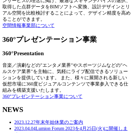
ンサービスの理念に掲げ、最適なスキャンデバイスの選択、
取得した点群データをBIMソフトへ変換、設計デザインとリ
アル空間を比較検討することによって、デザイン精度を高め
ることができます。
空間情報事業部について
360°プレゼンテーション事業
360°Presentation
音楽／演劇などの"エンタメ業界"やスポーツジムなどの"ヘ
ルスケア業界"を主軸に、気軽にライブ配信できるソリュー
ションを提供しています。 また、様々に展開される新しい
仮想市場に360度ビジュアルコンテンツで事業参入できる仕
組みを構築支援いたします。
360°プレゼンテーション事業について
NEWS
2023.12.27
年末年始休業のご案内
2023.04.04
Lumion Forum 2023を4月25日(火)に開催しま