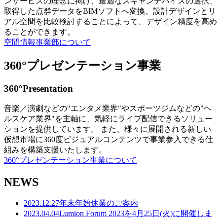
ンサービスの理念に掲げ、最適なスキャンデバイスの選択、
取得した点群データをBIMソフトへ変換、設計デザインとリ
アル空間を比較検討することによって、デザイン精度を高め
ることができます。
空間情報事業部について
360°プレゼンテーション事業
360°Presentation
音楽／演劇などの"エンタメ業界"やスポーツジムなどの"ヘ
ルスケア業界"を主軸に、気軽にライブ配信できるソリュー
ションを提供しています。 また、様々に展開される新しい
仮想市場に360度ビジュアルコンテンツで事業参入できる仕
組みを構築支援いたします。
360°プレゼンテーション事業について
NEWS
2023.12.27
年末年始休業のご案内
2023.04.04
Lumion Forum 2023を4月25日(火)に開催しま