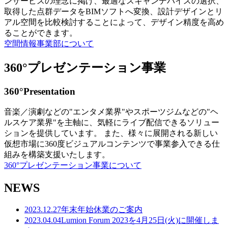
ンサービスの理念に掲げ、最適なスキャンデバイスの選択、
取得した点群データをBIMソフトへ変換、設計デザインとリ
アル空間を比較検討することによって、デザイン精度を高め
ることができます。
空間情報事業部について
360°プレゼンテーション事業
360°Presentation
音楽／演劇などの"エンタメ業界"やスポーツジムなどの"ヘ
ルスケア業界"を主軸に、気軽にライブ配信できるソリュー
ションを提供しています。 また、様々に展開される新しい
仮想市場に360度ビジュアルコンテンツで事業参入できる仕
組みを構築支援いたします。
360°プレゼンテーション事業について
NEWS
2023.12.27
年末年始休業のご案内
2023.04.04
Lumion Forum 2023を4月25日(火)に開催しま