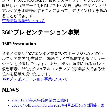
ンサービスの理念に掲げ、最適なスキャンデバイスの選択、
取得した点群データをBIMソフトへ変換、設計デザインとリ
アル空間を比較検討することによって、デザイン精度を高め
ることができます。
空間情報事業部について
360°プレゼンテーション事業
360°Presentation
音楽／演劇などの"エンタメ業界"やスポーツジムなどの"ヘ
ルスケア業界"を主軸に、気軽にライブ配信できるソリュー
ションを提供しています。 また、様々に展開される新しい
仮想市場に360度ビジュアルコンテンツで事業参入できる仕
組みを構築支援いたします。
360°プレゼンテーション事業について
NEWS
2023.12.27
年末年始休業のご案内
2023.04.04
Lumion Forum 2023を4月25日(火)に開催しま