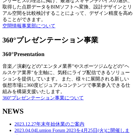
ンサービスの理念に掲げ、最適なスキャンデバイスの選択、
取得した点群データをBIMソフトへ変換、設計デザインとリ
アル空間を比較検討することによって、デザイン精度を高め
ることができます。
空間情報事業部について
360°プレゼンテーション事業
360°Presentation
音楽／演劇などの"エンタメ業界"やスポーツジムなどの"ヘ
ルスケア業界"を主軸に、気軽にライブ配信できるソリュー
ションを提供しています。 また、様々に展開される新しい
仮想市場に360度ビジュアルコンテンツで事業参入できる仕
組みを構築支援いたします。
360°プレゼンテーション事業について
NEWS
2023.12.27
年末年始休業のご案内
2023.04.04
Lumion Forum 2023を4月25日(火)に開催しま