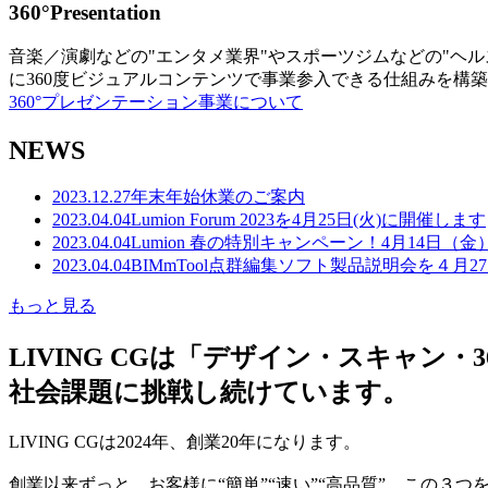
360°Presentation
音楽／演劇などの"エンタメ業界"やスポーツジムなどの"ヘ
に360度ビジュアルコンテンツで事業参入できる仕組みを構
360°プレゼンテーション事業について
NEWS
2023.12.27
年末年始休業のご案内
2023.04.04
Lumion Forum 2023を4月25日(火)に開催します
2023.04.04
Lumion 春の特別キャンペーン！4月14日（
2023.04.04
BIMmTool点群編集ソフト製品説明会を４月2
もっと見る
LIVING CGは「デザイン・スキャ
社会課題に挑戦し続けています。
LIVING CGは2024年、創業20年になります。
創業以来ずっと、お客様に“簡単”“速い”“高品質” この３