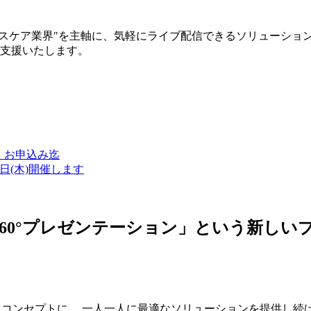
ルスケア業界"を主軸に、気軽にライブ配信できるソリューショ
築支援いたします。
金）お申込み迄
7日(木)開催します
ン・360°プレゼンテーション」という新
つをコンセプトに、 一人一人に最適なソリューションを提供し続