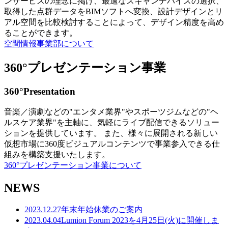
ンサービスの理念に掲げ、最適なスキャンデバイスの選択、
取得した点群データをBIMソフトへ変換、設計デザインとリ
アル空間を比較検討することによって、デザイン精度を高め
ることができます。
空間情報事業部について
360°プレゼンテーション事業
360°Presentation
音楽／演劇などの"エンタメ業界"やスポーツジムなどの"ヘ
ルスケア業界"を主軸に、気軽にライブ配信できるソリュー
ションを提供しています。 また、様々に展開される新しい
仮想市場に360度ビジュアルコンテンツで事業参入できる仕
組みを構築支援いたします。
360°プレゼンテーション事業について
NEWS
2023.12.27
年末年始休業のご案内
2023.04.04
Lumion Forum 2023を4月25日(火)に開催しま