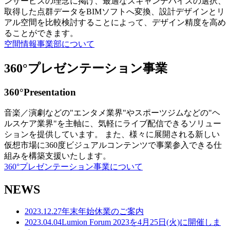
ンサービスの理念に掲げ、最適なスキャンデバイスの選択、
取得した点群データをBIMソフトへ変換、設計デザインとリ
アル空間を比較検討することによって、デザイン精度を高め
ることができます。
空間情報事業部について
360°プレゼンテーション事業
360°Presentation
音楽／演劇などの"エンタメ業界"やスポーツジムなどの"ヘ
ルスケア業界"を主軸に、気軽にライブ配信できるソリュー
ションを提供しています。 また、様々に展開される新しい
仮想市場に360度ビジュアルコンテンツで事業参入できる仕
組みを構築支援いたします。
360°プレゼンテーション事業について
NEWS
2023.12.27
年末年始休業のご案内
2023.04.04
Lumion Forum 2023を4月25日(火)に開催しま