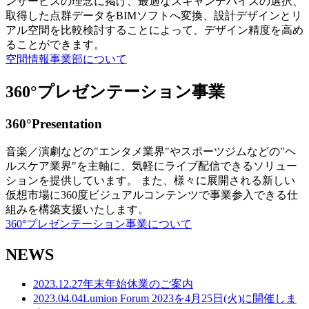
ンサービスの理念に掲げ、最適なスキャンデバイスの選択、
取得した点群データをBIMソフトへ変換、設計デザインとリ
アル空間を比較検討することによって、デザイン精度を高め
ることができます。
空間情報事業部について
360°プレゼンテーション事業
360°Presentation
音楽／演劇などの"エンタメ業界"やスポーツジムなどの"ヘ
ルスケア業界"を主軸に、気軽にライブ配信できるソリュー
ションを提供しています。 また、様々に展開される新しい
仮想市場に360度ビジュアルコンテンツで事業参入できる仕
組みを構築支援いたします。
360°プレゼンテーション事業について
NEWS
2023.12.27
年末年始休業のご案内
2023.04.04
Lumion Forum 2023を4月25日(火)に開催しま