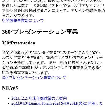
ンサービスの理念に掲げ、最適なスキャンデバイスの選択、
取得した点群データをBIMソフトへ変換、設計デザインとリ
アル空間を比較検討することによって、デザイン精度を高め
ることができます。
空間情報事業部について
360°プレゼンテーション事業
360°Presentation
音楽／演劇などの"エンタメ業界"やスポーツジムなどの"ヘ
ルスケア業界"を主軸に、気軽にライブ配信できるソリュー
ションを提供しています。 また、様々に展開される新しい
仮想市場に360度ビジュアルコンテンツで事業参入できる仕
組みを構築支援いたします。
360°プレゼンテーション事業について
NEWS
2023.12.27
年末年始休業のご案内
2023.04.04
Lumion Forum 2023を4月25日(火)に開催しま