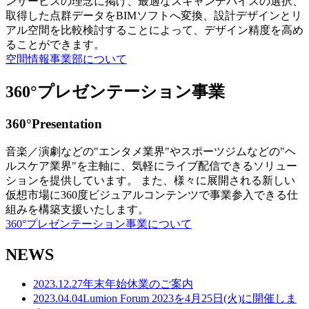
ンサービスの理念に掲げ、最適なスキャンデバイスの選択、
取得した点群データをBIMソフトへ変換、設計デザインとリ
アル空間を比較検討することによって、デザイン精度を高め
ることができます。
空間情報事業部について
360°プレゼンテーション事業
360°Presentation
音楽／演劇などの"エンタメ業界"やスポーツジムなどの"ヘ
ルスケア業界"を主軸に、気軽にライブ配信できるソリュー
ションを提供しています。 また、様々に展開される新しい
仮想市場に360度ビジュアルコンテンツで事業参入できる仕
組みを構築支援いたします。
360°プレゼンテーション事業について
NEWS
2023.12.27
年末年始休業のご案内
2023.04.04
Lumion Forum 2023を4月25日(火)に開催しま