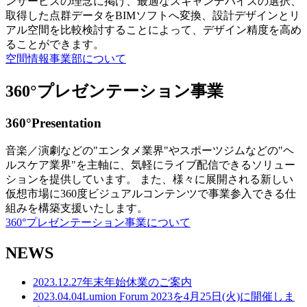
ンサービスの理念に掲げ、最適なスキャンデバイスの選択、
取得した点群データをBIMソフトへ変換、設計デザインとリ
アル空間を比較検討することによって、デザイン精度を高め
ることができます。
空間情報事業部について
360°プレゼンテーション事業
360°Presentation
音楽／演劇などの"エンタメ業界"やスポーツジムなどの"ヘ
ルスケア業界"を主軸に、気軽にライブ配信できるソリュー
ションを提供しています。 また、様々に展開される新しい
仮想市場に360度ビジュアルコンテンツで事業参入できる仕
組みを構築支援いたします。
360°プレゼンテーション事業について
NEWS
2023.12.27
年末年始休業のご案内
2023.04.04
Lumion Forum 2023を4月25日(火)に開催しま