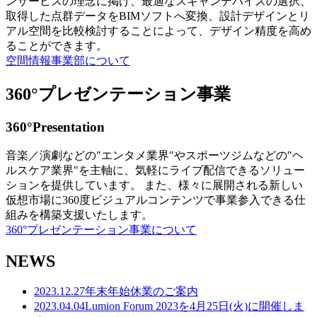
ンサービスの理念に掲げ、最適なスキャンデバイスの選択、
取得した点群データをBIMソフトへ変換、設計デザインとリ
アル空間を比較検討することによって、デザイン精度を高め
ることができます。
空間情報事業部について
360°プレゼンテーション事業
360°Presentation
音楽／演劇などの"エンタメ業界"やスポーツジムなどの"ヘ
ルスケア業界"を主軸に、気軽にライブ配信できるソリュー
ションを提供しています。 また、様々に展開される新しい
仮想市場に360度ビジュアルコンテンツで事業参入できる仕
組みを構築支援いたします。
360°プレゼンテーション事業について
NEWS
2023.12.27
年末年始休業のご案内
2023.04.04
Lumion Forum 2023を4月25日(火)に開催しま