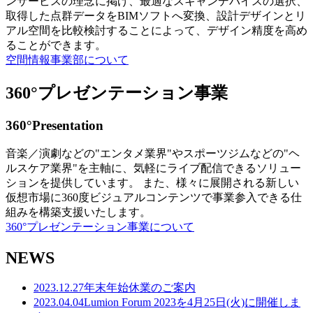
ンサービスの理念に掲げ、最適なスキャンデバイスの選択、
取得した点群データをBIMソフトへ変換、設計デザインとリ
アル空間を比較検討することによって、デザイン精度を高め
ることができます。
空間情報事業部について
360°プレゼンテーション事業
360°Presentation
音楽／演劇などの"エンタメ業界"やスポーツジムなどの"ヘ
ルスケア業界"を主軸に、気軽にライブ配信できるソリュー
ションを提供しています。 また、様々に展開される新しい
仮想市場に360度ビジュアルコンテンツで事業参入できる仕
組みを構築支援いたします。
360°プレゼンテーション事業について
NEWS
2023.12.27
年末年始休業のご案内
2023.04.04
Lumion Forum 2023を4月25日(火)に開催しま