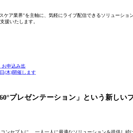
ルスケア業界"を主軸に、気軽にライブ配信できるソリューショ
築支援いたします。
金）お申込み迄
7日(木)開催します
ン・360°プレゼンテーション」という新
つをコンセプトに、 一人一人に最適なソリューションを提供し続