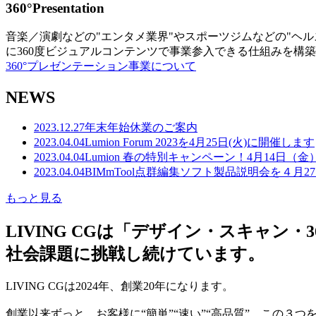
360°Presentation
音楽／演劇などの"エンタメ業界"やスポーツジムなどの"ヘ
に360度ビジュアルコンテンツで事業参入できる仕組みを構
360°プレゼンテーション事業について
NEWS
2023.12.27
年末年始休業のご案内
2023.04.04
Lumion Forum 2023を4月25日(火)に開催します
2023.04.04
Lumion 春の特別キャンペーン！4月14日（
2023.04.04
BIMmTool点群編集ソフト製品説明会を４月2
もっと見る
LIVING CGは「デザイン・スキャ
社会課題に挑戦し続けています。
LIVING CGは2024年、創業20年になります。
創業以来ずっと、お客様に“簡単”“速い”“高品質” この３