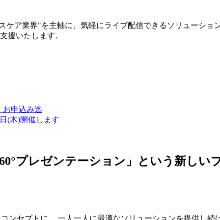
ルスケア業界"を主軸に、気軽にライブ配信できるソリューショ
築支援いたします。
金）お申込み迄
7日(木)開催します
ン・360°プレゼンテーション」という新
つをコンセプトに、 一人一人に最適なソリューションを提供し続