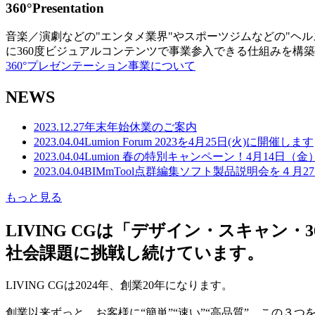
360°Presentation
音楽／演劇などの"エンタメ業界"やスポーツジムなどの"ヘ
に360度ビジュアルコンテンツで事業参入できる仕組みを構
360°プレゼンテーション事業について
NEWS
2023.12.27
年末年始休業のご案内
2023.04.04
Lumion Forum 2023を4月25日(火)に開催します
2023.04.04
Lumion 春の特別キャンペーン！4月14日（
2023.04.04
BIMmTool点群編集ソフト製品説明会を４月2
もっと見る
LIVING CGは「デザイン・スキャ
社会課題に挑戦し続けています。
LIVING CGは2024年、創業20年になります。
創業以来ずっと、お客様に“簡単”“速い”“高品質” この３